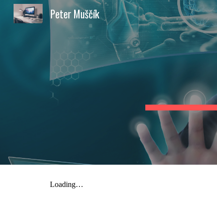
Peter Muščík
Sk