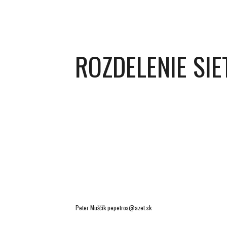
ROZDELENIE SIE
Peter Muščík pepetros@azet.sk